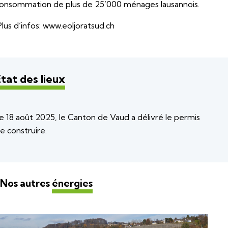
onsommation de plus de 25’000 ménages lausannois.
lus d’infos:
www.eoljoratsud.ch
tat des lieux
e 18 août 2025, le Canton de Vaud a délivré le permis
e construire.
Nos autres
énergies