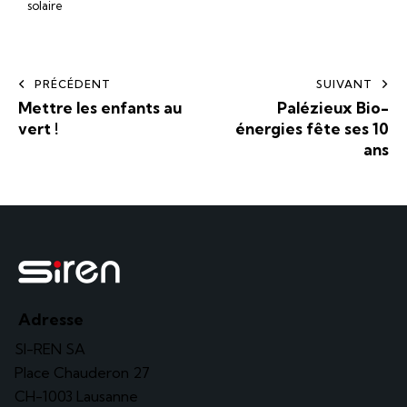
solaire
PRÉCÉDENT
SUIVANT
Mettre les enfants au
Palézieux Bio-
vert !
énergies fête ses 10
ans
Adresse
SI-REN SA
Place Chauderon 27
CH-1003 Lausanne