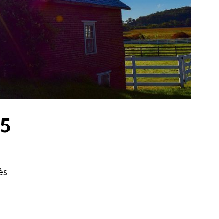
25
és