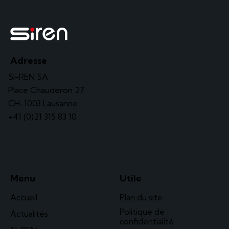
Adresse
SI-REN SA
Place Chauderon 27
CH-1003 Lausanne
+41 (0)21 315 83 10
Menu
Utile
Accueil
Plan du site
Politique de
Actualités
confidentialité