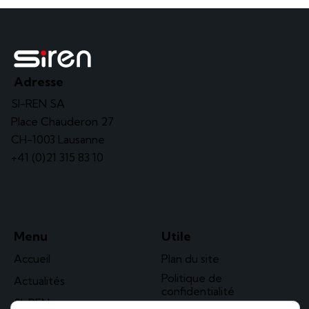
Adresse
SI-REN SA
Place Chauderon 27
CH-1003 Lausanne
+41 (0)21 315 83 10
Menu
Utile
Accueil
Plan du site
Politique de
Actualités
confidentialité
SI-REN