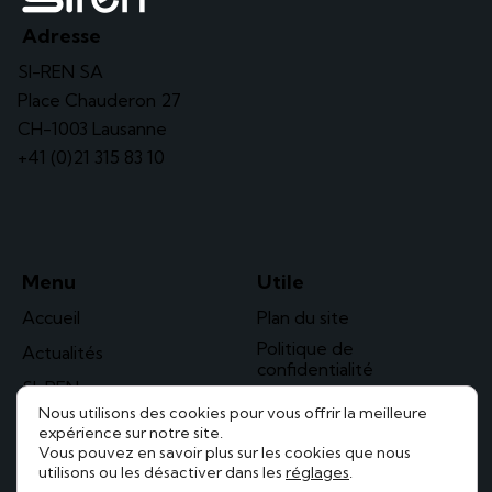
Adresse
SI-REN SA
Place Chauderon 27
CH-1003 Lausanne
+41 (0)21 315 83 10
Menu
Utile
Accueil
Plan du site
Politique de
Actualités
confidentialité
SI-REN
Nous utilisons des cookies pour vous offrir la meilleure
Solaire
expérience sur notre site.
Vous pouvez en savoir plus sur les cookies que nous
Contact
utilisons ou les désactiver dans les
réglages
.