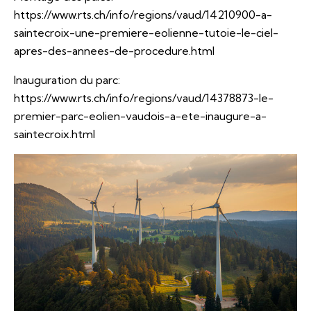
https://www.rts.ch/info/regions/vaud/14210900-a-
saintecroix-une-premiere-eolienne-tutoie-le-ciel-
apres-des-annees-de-procedure.html
Inauguration du parc:
https://www.rts.ch/info/regions/vaud/14378873-le-
premier-parc-eolien-vaudois-a-ete-inaugure-a-
saintecroix.html