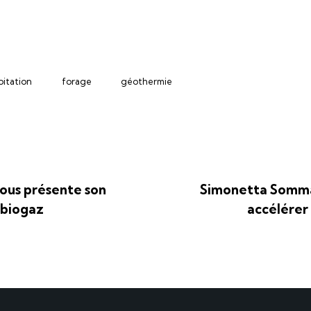
oitation
forage
géothermie
ous présente son
Simonetta Somma
e biogaz
accélérer