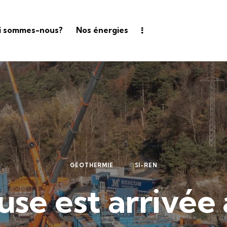
i sommes-nous?
Nos énergies
GÉOTHERMIE
SI-REN
use est arrivée