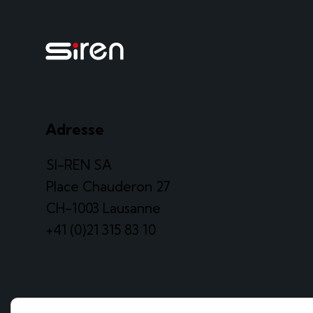
Adresse
SI-REN SA
Place Chauderon 27
CH-1003 Lausanne
+41 (0)21 315 83 10