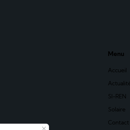
Menu
Accueil
Actualit
SI-REN
Solaire
Contact
Fermer la bannière des cookies GDPR