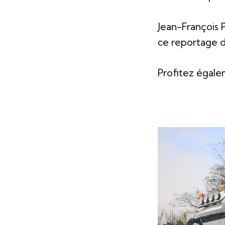
Jean-François P
ce
reportage
d
Profitez égalem