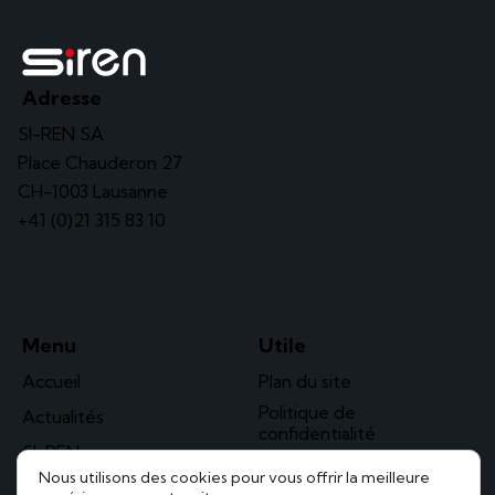
Adresse
SI-REN SA
Place Chauderon 27
CH-1003 Lausanne
+41 (0)21 315 83 10
Menu
Utile
Accueil
Plan du site
Politique de
Actualités
confidentialité
SI-REN
Nous utilisons des cookies pour vous offrir la meilleure
Solaire