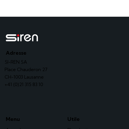
Adresse
SI-REN SA
Place Chauderon 27
CH-1003 Lausanne
+41 (0)21 315 83 10
Menu
Utile