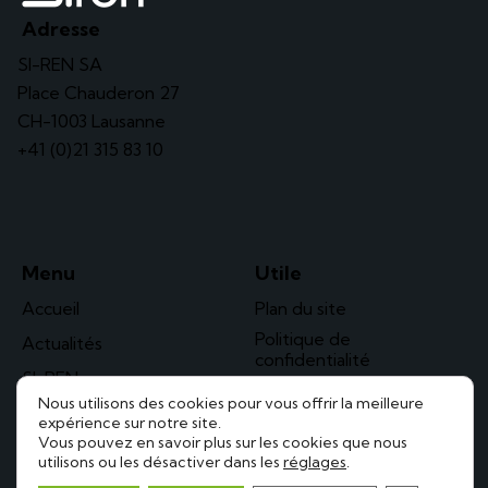
Adresse
SI-REN SA
Place Chauderon 27
CH-1003 Lausanne
+41 (0)21 315 83 10
Menu
Utile
Accueil
Plan du site
Politique de
Actualités
confidentialité
SI-REN
Nous utilisons des cookies pour vous offrir la meilleure
Solaire
expérience sur notre site.
Vous pouvez en savoir plus sur les cookies que nous
Contact
utilisons ou les désactiver dans les
réglages
.