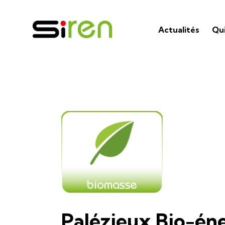
Actualités
Qu
Palézieux Bio-éne