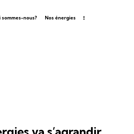
i sommes-nous?
Nos énergies
rgies va s’agrandir