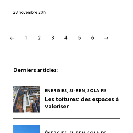
28 novembre 2019
1
2
3
4
5
6
>
Derniers articles:
ÉNERGIES
,
SI-REN
,
SOLAIRE
Les toitures: des espaces à
valoriser
ÉNERGIES
,
SI-REN
,
SOLAIRE