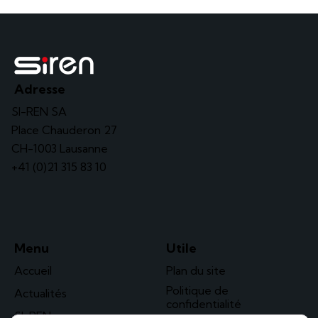
Adresse
SI-REN SA
Place Chauderon 27
CH-1003 Lausanne
+41 (0)21 315 83 10
Menu
Utile
Accueil
Plan du site
Politique de
Actualités
confidentialité
SI-REN